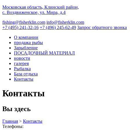
Московская область, Клинский район,
с. Воздвиженское, ул. Мира, д.4
fishing@fisherklin.com
info@fisherklin.com
+7 (495) 241-32-16
+7 (496) 245-62-49
Запрос обратного звонка
О компании
продажа рыбы
Зарыбление
ПОСАДОЧНЫЙ МАТЕРИАЛ
новости
галерея
Рыбалка
База отдыха
Контакты
Контакты
Вы здесь
Главная
>
Контакты
Телефоны: